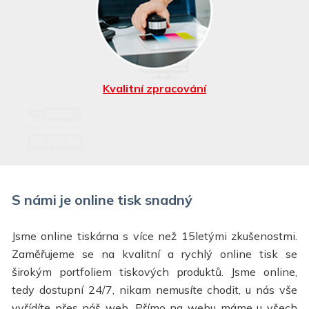
tiskařské, skládací a
vázací stroje
Kvalitní zpracování
S námi je online tisk snadný
Jsme online tiskárna s více než 15letými zkušenostmi.
Zaměřujeme se na kvalitní a rychlý online tisk se
širokým portfoliem tiskových produktů. Jsme online,
tedy dostupní 24/7, nikam nemusíte chodit, u nás vše
vyřídíte přes náš web. Přímo na webu máme u všech