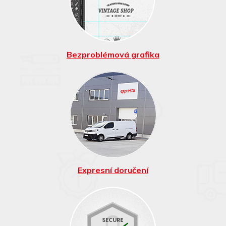
minut ZDARMA
Bezproblémová grafika
Rychlá výroba a
doručení
Expresní doručení
Jsme držitelem