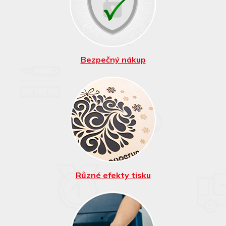
certifikátu SAEC –
bezpečný nákup.
Bezpečný nákup
Laserový výsek, tisk
bílou a jiné efekty...
Různé efekty tisku
Nejmodernější