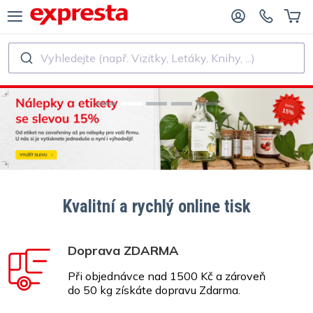
Vyhledejte (např. Vizitky, Letáky, Knihy, ...)
VŠECHNY PRODUKTY
PRO NAKLADATELSTVÍ A AUTORY
O NAKLADATELSTVÍ
Tisk
O SAMOVYDAVATELE
Tisk a vázání
SK KNIH
Samolepky a etikety
Kvalitní a rychlý online tisk
Kalendáře
Doprava ZDARMA
Při objednávce nad 1500 Kč a zároveň
Výroba razítek
do 50 kg získáte dopravu Zdarma.