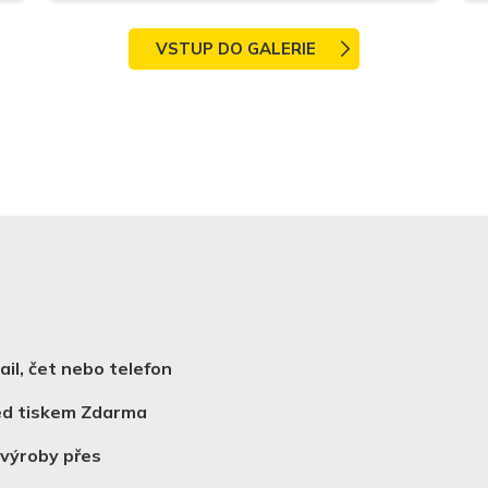
VSTUP DO GALERIE
il, čet nebo telefon
řed tiskem Zdarma
 výroby přes