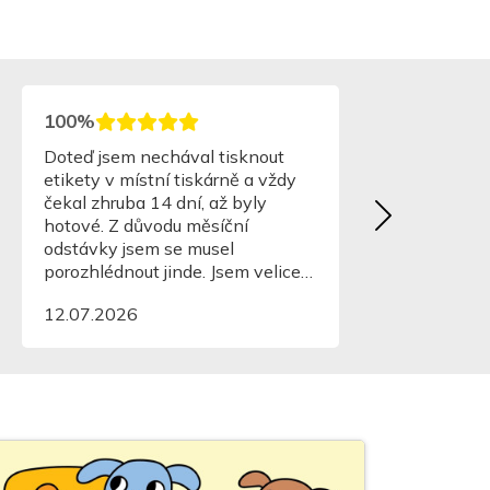
100%
Doteď jsem nechával tisknout
etikety v místní tiskárně a vždy
čekal zhruba 14 dní, až byly
hotové. Z důvodu měsíční
odstávky jsem se musel
porozhlédnout jinde. Jsem velice
mile překvapen. Za cenu jen o
12.07.2026
málo vyšší jsem dostal
nesrovnatelně kvalitnější etikety,
navíc byly hotové za tři dny.