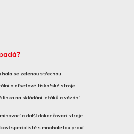
ypadá?
 hala se zelenou střechou
tální a ofsetové tiskařské stroje
 linka na skládání letáků a vázání
aminovací a další dokončovací stroje
skoví specialisté s mnohaletou praxí