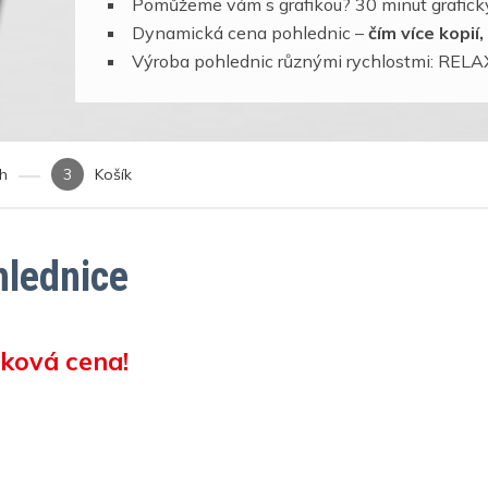
Pomůžeme vám s grafikou? 30 minut grafický
Dynamická cena pohlednic –
čím více kopií
Výroba pohlednic různými rychlostmi: RE
rh
Košík
hlednice
tková cena!