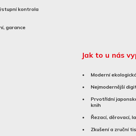
výstupní kontrola
ní, garance
Jak to u nás v
Moderní ekologická
Nejmodernější digi
Prvotřídní japonská
knih
Řezací, děrovací, l
Zkušení a zruční ti