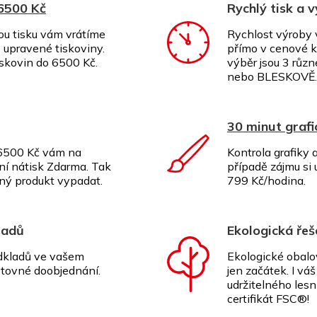
 6500 Kč
Rychlý tisk a 
ou tisku vám vrátíme
Rychlost výroby 
upravené tiskoviny.
přímo v cenové k
iskovin do 6500 Kč.
výběr jsou 3 růz
nebo BLESKOVĚ.
30 minut graf
 6500 Kč vám na
Kontrola grafiky
ní nátisk Zdarma. Tak
případě zájmu si 
dný produkt vypadat.
799 Kč/hodina.
ladů
Ekologická řeš
odkladů ve vašem
Ekologické obalo
tovné doobjednání.
jen začátek. I vá
udržitelného les
certifikát FSC®!