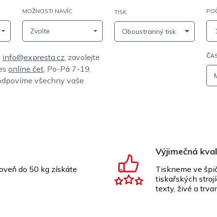
MOŽNOSTI NAVÍC
POČ
TISK
 papír s matnou zadní stranou (0,39 mm / 365 g/m²)
Zvolte
Oboustranný tisk
ČAS
a
info@expresta.cz
, zavolejte
řes
online čet
, Po-Pá 7-19.
odpovíme všechny vaše
Výjimečná kval
oveň do 50 kg získáte
Tiskneme ve špič
tiskařských stroj
texty, živé a trva