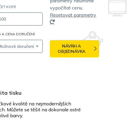
parametry neumíme
ET KOPIÍ
vypočítat cenu.
Resetovat parametry
 A CENA DORUČENÍ
NÁVRH A
Možnosti doručení
OBJEDNÁVKA
ita tisku
kové kvalitě na nejmodernějších
ích. Můžete se těšit na dokonale ostré
nlivé barvy.