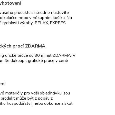
vyhotovení
vašeho produktu si snadno nastavíte
alkulačce nebo v nákupním košíku. Na
né rychlosti výroby: RELAX, EXPRES
ických prací ZDARMA
 a grafické práce do 30 minut ZDARMA. V
umíte dokoupit grafické práce v ceně
ení
vé materiály pro vaši objednávku jsou
š produkt může být z papíru z
ního hospodářství, nebo dokonce získat