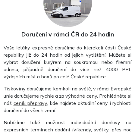
Razítka
Doručení v rámci ČR do 24 hodin
Vaše letáky expresně doručíme do kterékoli části České
republiky již do 24 hodin od jejich vytištění. Můžete si
vybrat doručení kurýrem na soukromou nebo firemní
adresu, případně doručení do více než 4000 PPL
výdejních míst a boxů po celé České republice.
Tiskoviny doručujeme kamkoli na světě, v rámci Evropské
unie doručujeme rychle a za výhodné ceny. Prohlédněte si
náš
ceník přepravy
, kde najdete aktuální ceny i rychlosti
doručení do všech zemí.
Nabízíme také možnost individuální domluvy na
Samolepky
expresních termínech dodání (víkendy, svátky, přes noc