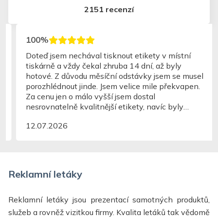
2151 recenzí
100%
Doteď jsem nechával tisknout etikety v místní
tiskárně a vždy čekal zhruba 14 dní, až byly
hotové. Z důvodu měsíční odstávky jsem se musel
porozhlédnout jinde. Jsem velice mile překvapen.
Za cenu jen o málo vyšší jsem dostal
nesrovnatelně kvalitnější etikety, navíc byly
hotové za tři dny.
12.07.2026
Reklamní letáky
Reklamní letáky jsou prezentací samotných produktů,
služeb a rovněž vizitkou firmy. Kvalita letáků tak vědomě