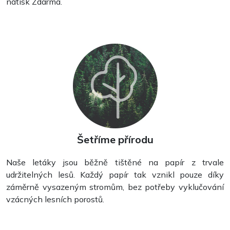
nátisk Zdarma.
Kapesní kalendáře
Šetříme přírodu
Naše letáky jsou běžně tištěné na papír z trvale
udržitelných lesů. Každý papír tak vznikl pouze díky
záměrně vysazeným stromům, bez potřeby vyklučování
vzácných lesních porostů.