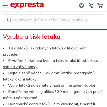
Vyhledejte (např. Vizitky, Letáky, Knihy, ...)
VŠECHNY PRODUKTY
PRO NAKLADATELSTVÍ A AUTORY
Výroba a
tisk letáků
O NAKLADATELSTVÍ
Tisk
Tisk letáků i
skládaných letáků
v libovolném
O SAMOVYDAVATELE
Tisk a vázání
provedení
Prvotřídní ofsetová kvalita tisku letáků již od 1 kusu,
SK KNIH
Samolepky a etikety
ostré a zářivé barvy
Dejte o sobě vědět – reklamní letáky, propagační
letáky, akční letáky
Kalendáře
Vzory letáků naleznete v naší online galerii šablon
Pomůžeme vám s grafikou? 30 minut grafických prací
Výroba razítek
máte u nás zdarma!
Dynamická cena letáků –
čím více kopií, tím nižší