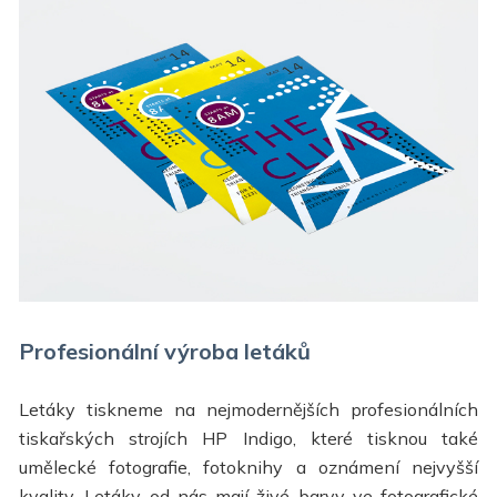
Profesionální výroba letáků
Letáky tiskneme na nejmodernějších profesionálních
tiskařských strojích HP Indigo, které tisknou také
umělecké fotografie, fotoknihy a oznámení nejvyšší
kvality. Letáky od nás mají živé barvy ve fotografické