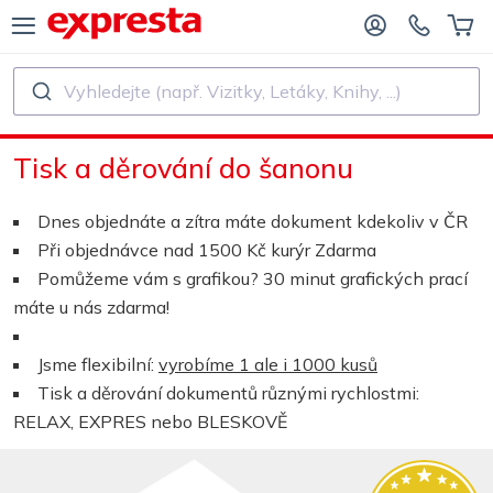
Vyhledejte (např. Vizitky, Letáky, Knihy, ...)
VŠECHNY PRODUKTY
PRO NAKLADATELSTVÍ A AUTORY
Tisk a děrování do šanonu
O NAKLADATELSTVÍ
Tisk
Dnes objednáte a zítra máte dokument kdekoliv v ČR
O SAMOVYDAVATELE
Tisk a vázání
Při objednávce nad 1500 Kč kurýr Zdarma
Pomůžeme vám s grafikou? 30 minut grafických prací
SK KNIH
Samolepky a etikety
máte u nás zdarma!
Jsme flexibilní:
vyrobíme 1 ale i 1000 kusů
Kalendáře
Tisk a děrování dokumentů různými rychlostmi:
RELAX, EXPRES nebo BLESKOVĚ
Výroba razítek