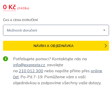
0
Kč
(
0
Kč/ks)
ČAS A CENA DORUČENÍ
Možnosti doručení
NÁVRH A OBJEDNÁVKA
Potřebujete pomoci? Kontaktujte nás na
info@expresta.cz
, zavolejte
na
210 012 300
nebo napište přímo přes
online
čet
, Po-Pá 7-19. Pomůžeme vám s vaší
objednávkou a zodpovíme všechny vaše dotazy.