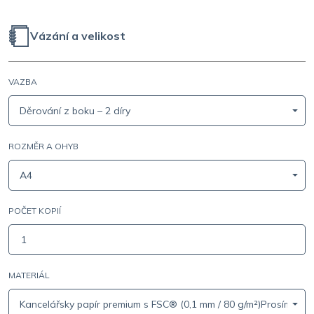
Vázání a velikost
VAZBA
Děrování z boku – 2 díry
ROZMĚR A OHYB
A4
POČET KOPIÍ
MATERIÁL
Kancelářsky papír premium s FSC® (0,1 mm / 80 g/m²)Prosím, zvol