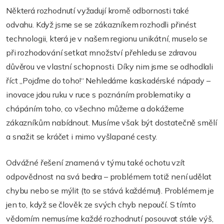
Některá rozhodnutí vyžadují kromě odbornosti také
odvahu. Když jsme se se zákazníkem rozhodli přinést
technologii, která je v našem regionu unikátní, muselo se
při rozhodování setkat množství přehledu se zdravou
důvěrou ve vlastní schopnosti. Díky nim jsme se odhodlali
říct „Pojďme do toho!“ Nehledáme kaskadérské nápady –
inovace jdou ruku v ruce s poznáním problematiky a
chápáním toho, co všechno můžeme a dokážeme
zákazníkům nabídnout. Musíme však být dostatečně smělí
a snažit se kráčet i mimo vyšlapané cesty.
Odvážné řešení znamená v týmu také ochotu vzít
odpovědnost na svá bedra – problémem totiž není udělat
chybu nebo se mýlit (to se stává každému!). Problémem je
jen to, když se člověk ze svých chyb nepoučí. S tímto
vědomím nemusíme každé rozhodnutí posouvat stále výš,