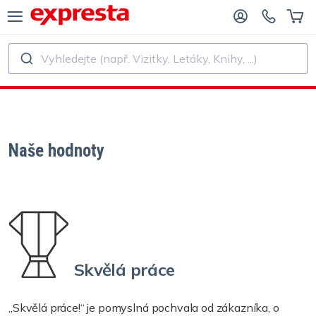
Vyhledejte (např. Vizitky, Letáky, Knihy, ...)
VŠECHNY PRODUKTY
PRO NAKLADATELSTVÍ A AUTORY
O NAKLADATELSTVÍ
Tisk
Naše hodnoty
O SAMOVYDAVATELE
Tisk a vázání
SK KNIH
Samolepky a etikety
Kalendáře
Skvělá práce
Výroba razítek
„Skvělá práce!“ je pomyslná pochvala od zákazníka, o