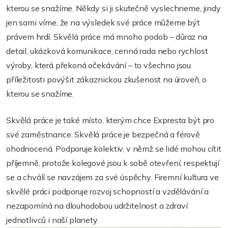
kterou se snažíme. Někdy si ji skutečně vyslechneme, jindy
jen sami víme, že na výsledek své práce můžeme být
právem hrdí. Skvělá práce má mnoho podob – důraz na
detail, ukázková komunikace, cenná rada nebo rychlost
výroby, která překoná očekávání – to všechno jsou
příležitosti povýšit zákaznickou zkušenost na úroveň, o
kterou se snažíme.
Skvělá práce je také místo, kterým chce Expresta být pro
své zaměstnance. Skvělá práce je bezpečná a férově
ohodnocená. Podporuje kolektiv, v němž se lidé mohou cítit
příjemně, protože kolegové jsou k sobě otevření, respektují
se a chválí se navzájem za své úspěchy. Firemní kultura ve
skvělé práci podporuje rozvoj schopností a vzdělávání a
nezapomíná na dlouhodobou udržitelnost a zdraví
jednotlivců i naší planety.