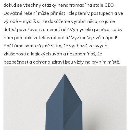
dokud se všechny otázky nenahromadí na stole CEO.
Odvážné řešení může přinést i zlepšení v postupech a ve
výrobě – myslíš si, že dokážeme vyrobit něco, co jsme
doteď považovali za nemožné? Vymyslel/a jsi něco, co by
nám pomohlo zefektivnit práci? Vyzkoušej svůj nápad!
Počítáme samozřejmě s tím, že vycházíš ze svých
zkušeností a logických úvah a nezapomínáš, že
bezpečnost a ochrana zdraví jsou vždy na prvním místě.