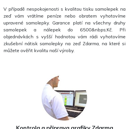
V případě nespokojenosti s kvalitou tisku samolepek na
zeď vám vrátíme peníze nebo obratem vyhotovíme
upravené samolepky. Garance platí na všechny druhy
samolepek a nálepek do 6500&nbps;Kč. Při
objednávkách s vyšší hodnotou vám rádi vyhotovíme
zkušební nátisk samolepky na zeď Zdarma, na které si
můžete ověřit kvalitu naší výroby.
Etikety na lahve
Kontrola a příprava grafiky Zdarma