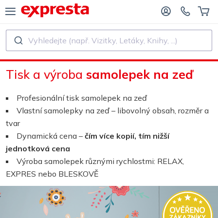
Vyhledejte (např. Vizitky, Letáky, Knihy, ...)
VŠECHNY PRODUKTY
PRO NAKLADATELSTVÍ A AUTORY
Tisk a výroba
samolepek na zeď
O NAKLADATELSTVÍ
Tisk
Profesionální tisk samolepek na zeď
O SAMOVYDAVATELE
Tisk a vázání
Vlastní samolepky na zeď – libovolný obsah, rozměr a
tvar
SK KNIH
Samolepky a etikety
Dynamická cena –
čím více kopií, tím nižší
jednotková cena
Výroba samolepek různými rychlostmi: RELAX,
Kalendáře
EXPRES nebo BLESKOVĚ
Výroba razítek