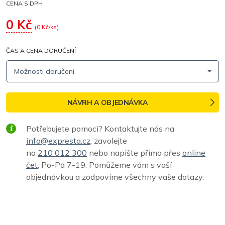
CENA S DPH
0
Kč
(
0
Kč/ks)
ČAS A CENA DORUČENÍ
Možnosti doručení
NÁVRH A OBJEDNÁVKA
Potřebujete pomoci? Kontaktujte nás na
info@expresta.cz
, zavolejte
na
210 012 300
nebo napište přímo přes
online
čet
, Po-Pá 7-19. Pomůžeme vám s vaší
objednávkou a zodpovíme všechny vaše dotazy.