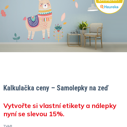
Kalkulačka ceny – Samolepky na zeď
Vytvořte si vlastní etikety a nálepky
nyní se slevou 15%.
TVAR