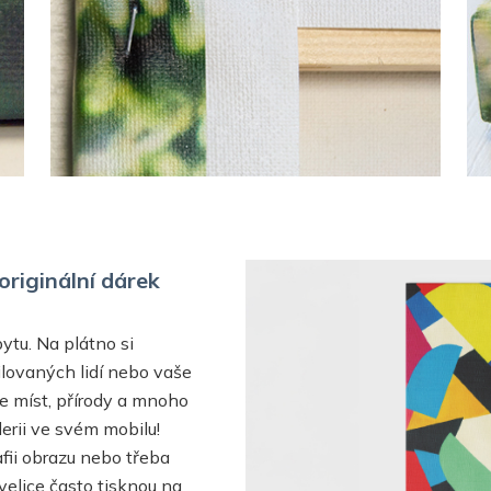
originální dárek
ytu. Na plátno si
ilovaných lidí nebo vaše
ie míst, přírody a mnoho
lerii ve svém mobilu!
afii obrazu nebo třeba
velice často tisknou na