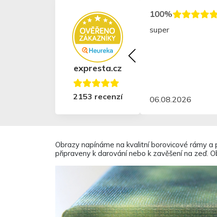
100%
rychlé, jednoduché
expresta.cz
2153 recenzí
26
14.07.2026
Obrazy napínáme na kvalitní borovicové rámy a p
připraveny k darování nebo k zavěšení na zeď. Ob