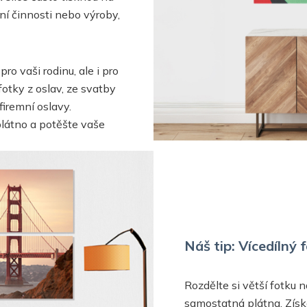
ní činnosti nebo výroby,
o vaši rodinu, ale i pro
fotky z oslav, ze svatby
firemní oslavy.
plátno a potěšte vaše
Náš tip: Vícedílný
Rozdělte si větší fotku n
samostatná plátna. Získá