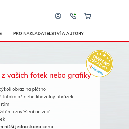
E
PRO NAKLADATELSTVÍ A AUTORY
 z vašich fotek nebo grafiky
kýkoli obraz na plátno
ké fotokoláž nebo libovolný obrázek
ý rám
mžitému zavěšení na zeď
rek
tím nižší jednotková cena