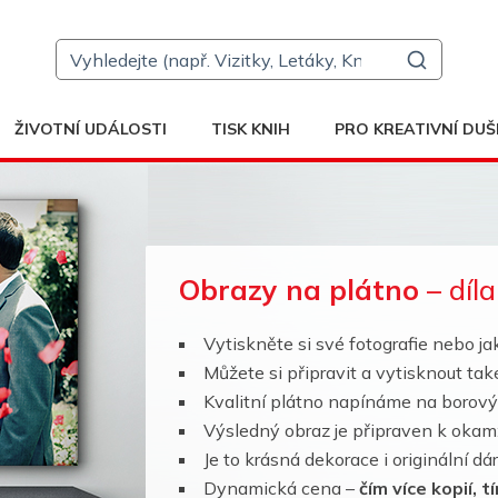
ŽIVOTNÍ UDÁLOSTI
TISK KNIH
PRO KREATIVNÍ DUŠ
Obrazy na plátno
– díla
Vytiskněte si své fotografie nebo ja
Můžete si připravit a vytisknout ta
Kvalitní plátno napínáme na borov
Výsledný obraz je připraven k oka
Je to krásná dekorace i originální dá
Dynamická cena –
čím více kopií, 