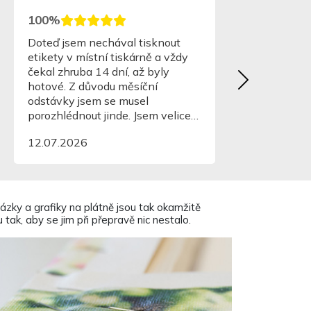
0%
90%
PER.
Banka není v ČR, tak
připočítávat daň, to je
nevýhoda. Jinak jsou 
perfektní.
07.2026
25.06.2026
0%
100%
ázky a grafiky na plátně jsou tak okamžitě
hlost, kvalitní tisk, jednoduché
Naprosto skvělé
ak, aby se jim při přepravě nic nestalo.
ání objednávky.
06.2026
19.06.2026