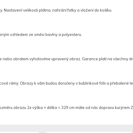
y. Nastavení velikosti plátna, nahrání fotky a vložení do košíku.
eným vzhledem ze směsi bavlny a polyesteru.
e nebo obratem vyhotovíme upravený obraz. Garance platí na všechny dr
icové rámy. Obrazy k vám budou doručeny v bublinkové fólii a přebalené
rozměru obrazu 2x výška + délka < 329 cm máte od nás dopravu kurýrem 