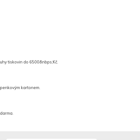
uhy tiskovin do 6500&nbps;Kč.
 lepenkovým kartonem.
Zdarma.