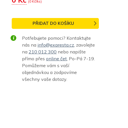
(
0
Kč/ks)
PŘIDAT DO KOŠÍKU
Potřebujete pomoci? Kontaktujte
nás na
info@expresta.cz
, zavolejte
na
210 012 300
nebo napište
přímo přes
online čet
, Po-Pá 7-19.
Pomůžeme vám s vaší
objednávkou a zodpovíme
všechny vaše dotazy.