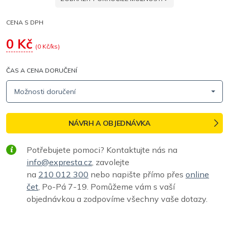
CENA S DPH
0
Kč
(
0
Kč/ks)
ČAS A CENA DORUČENÍ
Možnosti doručení
NÁVRH A OBJEDNÁVKA
Potřebujete pomoci? Kontaktujte nás na
info@expresta.cz
, zavolejte
na
210 012 300
nebo napište přímo přes
online
čet
, Po-Pá 7-19. Pomůžeme vám s vaší
objednávkou a zodpovíme všechny vaše dotazy.