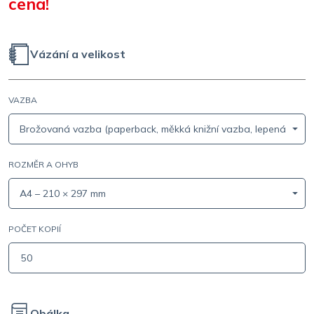
cena!
Vázání a velikost
VAZBA
Brožovaná vazba (paperback, měkká knižní vazba, lepená vazb
ROZMĚR A OHYB
A4 – 210 × 297 mm
POČET KOPIÍ
Obálka