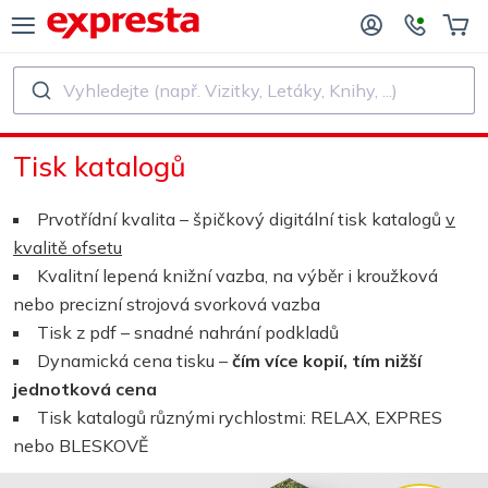
Vyhledejte (např. Vizitky, Letáky, Knihy, ...)
VŠECHNY PRODUKTY
PRO NAKLADATELSTVÍ A AUTORY
Tisk katalogů
O NAKLADATELSTVÍ
Tisk
Prvotřídní kvalita – špičkový digitální tisk katalogů
v
O SAMOVYDAVATELE
Tisk a vázání
kvalitě ofsetu
Kvalitní lepená knižní vazba, na výběr i kroužková
SK KNIH
Samolepky a etikety
nebo precizní strojová svorková vazba
Tisk z pdf – snadné nahrání podkladů
Dynamická cena tisku –
čím více kopií, tím nižší
Kalendáře
jednotková cena
Tisk katalogů různými rychlostmi: RELAX, EXPRES
Výroba razítek
nebo BLESKOVĚ