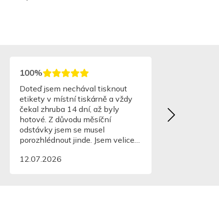
100%
Doteď jsem nechával tisknout
etikety v místní tiskárně a vždy
čekal zhruba 14 dní, až byly
hotové. Z důvodu měsíční
odstávky jsem se musel
porozhlédnout jinde. Jsem velice
mile překvapen. Za cenu jen o
12.07.2026
málo vyšší jsem dostal
nesrovnatelně kvalitnější etikety,
navíc byly hotové za tři dny.