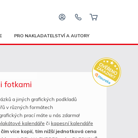
E
PRO NAKLADATELSTVÍ A AUTORY
i fotkami
brázků a jiných grafických podkladů
ářů v různých formátech
rafických prací máte u nás zdarma!
plakátové kalendáře
či
kapesní kalendáře
–
čím více kopií, tím nižší jednotková cena