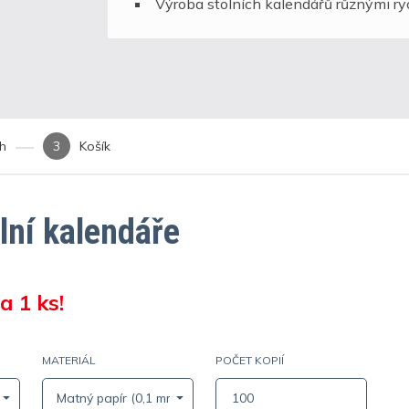
Výroba stolních kalendářů různými 
rh
Košík
lní kalendáře
a 1 ks!
MATERIÁL
POČET KOPIÍ
Matný papír (0,1 mm / 115 g/m²)