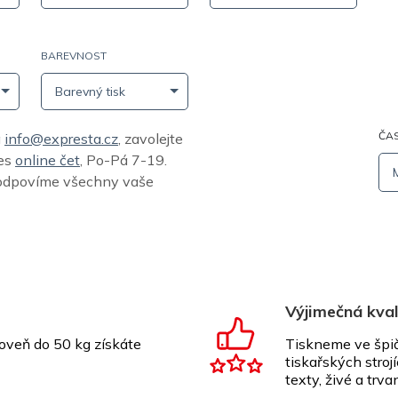
BAREVNOST
Barevný tisk
ČAS
a
info@expresta.cz
, zavolejte
řes
online čet
, Po-Pá 7-19.
odpovíme všechny vaše
Výjimečná kval
oveň do 50 kg získáte
Tiskneme ve špič
tiskařských stroj
texty, živé a trva