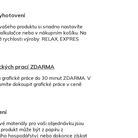
vyhotovení
vašeho produktu si snadno nastavíte
alkulačce nebo v nákupním košíku. Na
né rychlosti výroby: RELAX, EXPRES
ických prací ZDARMA
 a grafické práce do 30 minut ZDARMA. V
umíte dokoupit grafické práce v ceně
ení
vé materiály pro vaši objednávku jsou
š produkt může být z papíru z
ního hospodářství, nebo dokonce získat