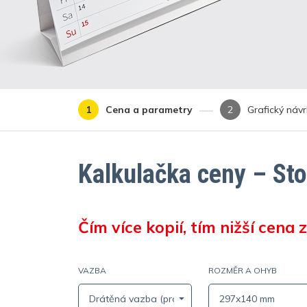
Cena a parametry
Grafický náv
Kalkulačka ceny – Sto
Čím více kopií, tím nižší cena z
VAZBA
ROZMĚR A OHYB
Drátěná vazba (pro stolní kalendář)
297x140 mm