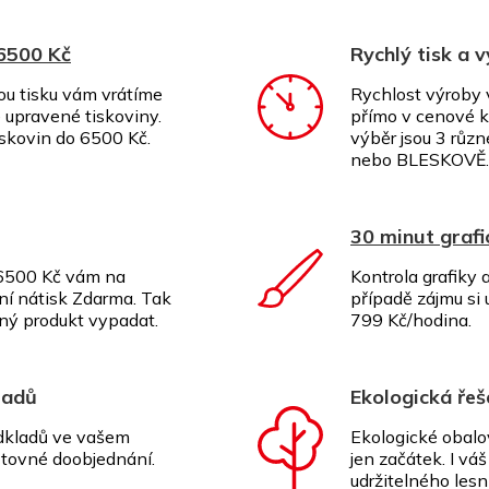
 6500 Kč
Rychlý tisk a 
ou tisku vám vrátíme
Rychlost výroby 
upravené tiskoviny.
přímo v cenové k
iskovin do 6500 Kč.
výběr jsou 3 růz
nebo BLESKOVĚ.
30 minut graf
 6500 Kč vám na
Kontrola grafiky
ní nátisk Zdarma. Tak
případě zájmu si 
dný produkt vypadat.
799 Kč/hodina.
ladů
Ekologická řeš
odkladů ve vašem
Ekologické obalo
tovné doobjednání.
jen začátek. I vá
udržitelného les