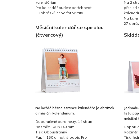
kalendárium.
Na 2 str
Pro kalendář budete potřebovat
přehled 
53 obrázků nebo fotografií.
kalendá
Na kale
27 obráz
Měsíční kalendář se spirálou
(čtvercový)
Sklád
Na každé běžné stránce kalendáře je obrázek
Jednoduc
a měsíční kalendárium.
listu pa
měsíční 
Doporučené parametry: 14 stran
Rozměr: 140 x140 mm
Doporuč
Tisk: Oboustranný
Rozměr:
Papír: 150 g matný papír. Pro
Tisk: Je