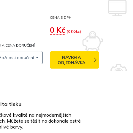
CENA S DPH
0
Kč
(
0
Kč/ks)
 A CENA DORUČENÍ
NÁVRH A
Možnosti doručení
OBJEDNÁVKA
ita tisku
kové kvalitě na nejmodernějších
ích. Můžete se těšit na dokonale ostré
nlivé barvy.