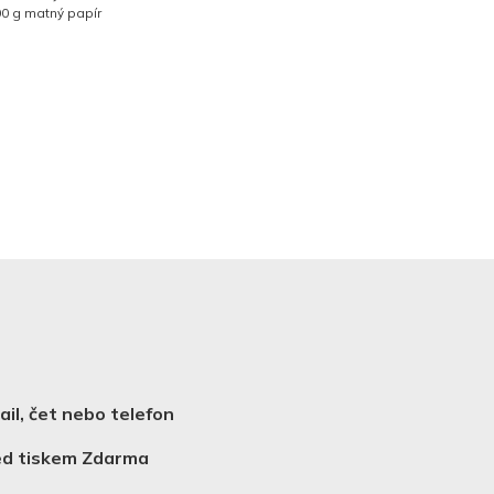
00 g matný papír
il, čet nebo telefon
řed tiskem Zdarma