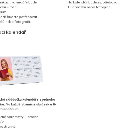
ánkách kalendáře bude
Na kalendář budete potřebovat
roku – roční
13 obrázků nebo fotografií.
rium.
ndář budete potřebovat
ků nebo fotografií.
ací kalendář
há skládačka kalendáře z jednoho
píru. Na každé straně je obrázek a 6-
kalendárium.
ené parametry: 1 strana
 A4
dnostranný