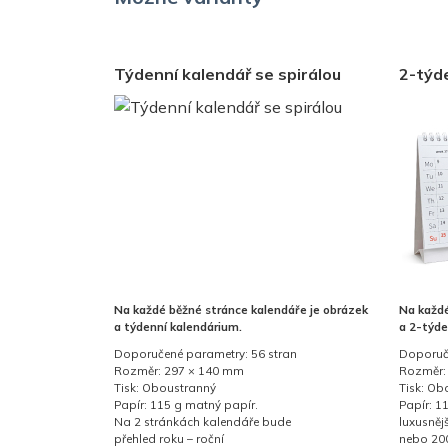
Týdenní kalendář se spirálou
2-týde
Na každé běžné stránce kalendáře je obrázek
Na každé
a týdenní kalendárium.
a 2-týde
Doporučené parametry: 56 stran
Doporuče
Rozměr: 297 × 140 mm
Rozměr:
Tisk: Oboustranný
Tisk: Ob
Papír: 115 g matný papír.
Papír: 1
Na 2 stránkách kalendáře bude
luxusněj
přehled roku – roční
nebo 200