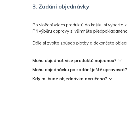
Mám starý návrh a potřebuji změnit údaje
3. Zadání objednávky
Mám fotku/scan návrhu a chci podle toho zpr
Chci změnit barvu nebo jiné prvky grafiky
Po vložení všech produktů do košíku si vyberte 
Při výběru dopravy si všimněte předpokládaného
Chci upravit grafiku na jiný rozměr
Dále si zvolte způsob platby a dokončete objed
Jak komunikuji s grafikem?
Co když s návrhem od grafika nebudu spokoj
Mohu objednat více produktů najednou?
Budu za grafiku něco platit?
Mohu objednávku po zadání ještě upravovat?
Kdy mi bude objednávka doručena?