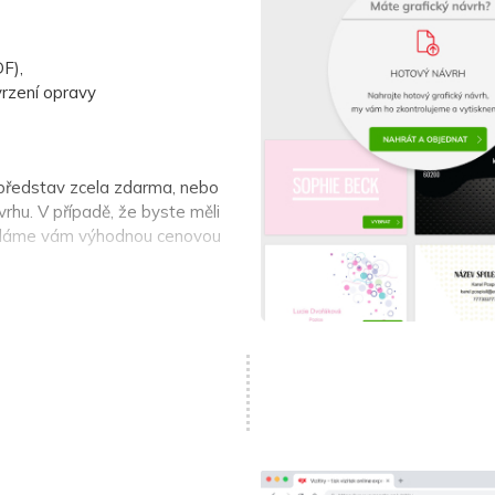
DF),
rzení opravy
 představ zcela zdarma, nebo
rhu. V případě, že byste měli
láme vám výhodnou cenovou
uly nebo z našich šablon)
vrh v našem online editoru,
dnu podle svých představ.
 připraven pro tisk
tisk?