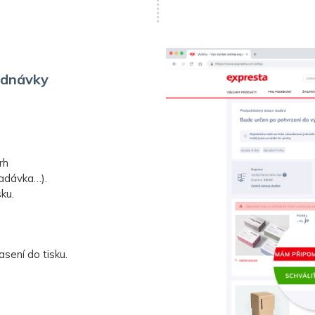
jednávky
rh
padávka…).
ku.
sení do tisku.