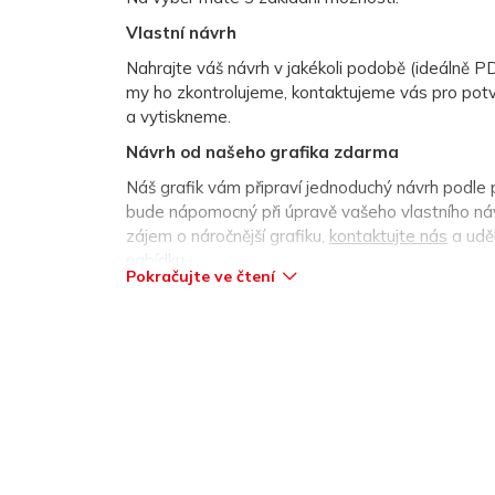
Vlastní návrh
Nahrajte váš návrh v jakékoli podobě (ideálně P
my ho zkontrolujeme, kontaktujeme vás pro potv
a vytiskneme.
Návrh od našeho grafika zdarma
Náš grafik vám připraví jednoduchý návrh podle
bude nápomocný při úpravě vašeho vlastního náv
zájem o náročnější grafiku,
kontaktujte nás
a udě
nabídku.
Pokračujte ve čtení
Vytvořit návrh online přes editor (úplně od n
V rámci objednávky si můžete vytvořit vlastní ná
nebo si vybrat z množství šablon a upravit si je
Mám vlastní návrh, ale nevím, zda je správně
Jaké parametry má mít návrh připravený pro 