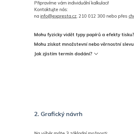
Připravíme vám individuální kalkulaci!
Kontaktujte nás:
na
info@expresta.cz
, 210 012 300 nebo přes
ch
Mohu fyzicky vidět typy papírů a efekty tisku
Mohu získat množstevní nebo věrnostní slevu
Jak zjistím termín dodání?
2. Grafický návrh
Na výběr máte 3 základní možnosti: