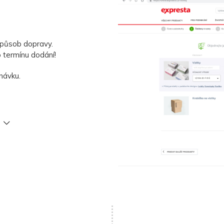
acovat vlastní návrh
způsob dopravy.
 termínu dodání!
návku.
ený?