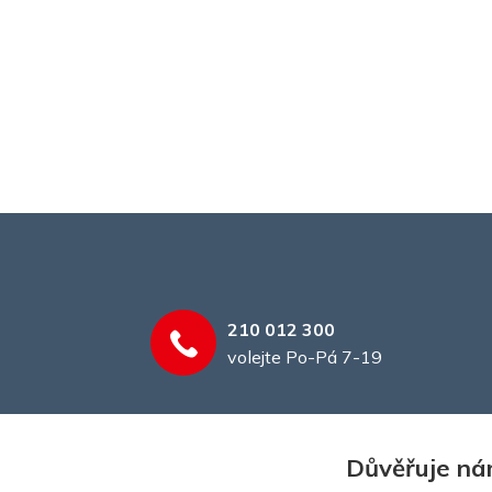
210 012 300
volejte Po-Pá 7-19
Důvěřuje nám