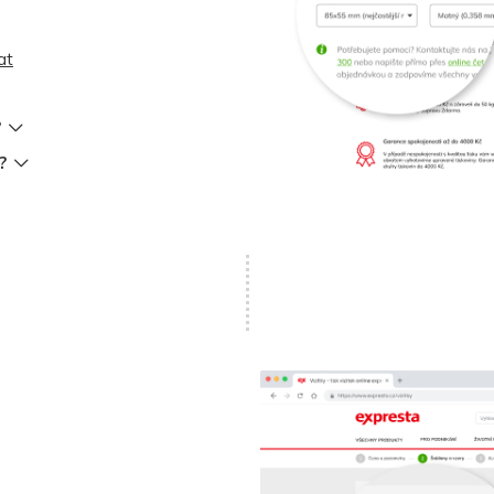
at
?
?