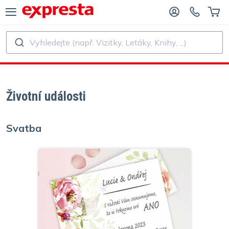
Vyhledejte (např. Vizitky, Letáky, Knihy, ...)
VŠECHNY PRODUKTY
PRO NAKLADATELSTVÍ A AUTORY
O NAKLADATELSTVÍ
Tisk
Životní události
O SAMOVYDAVATELE
Tisk a vázání
Svatba
SK KNIH
Samolepky a etikety
Kalendáře
Výroba razítek