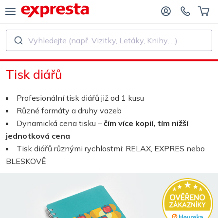
Vyhledejte (např. Vizitky, Letáky, Knihy, ...)
VŠECHNY PRODUKTY
PRO NAKLADATELSTVÍ A AUTORY
Tisk diářů
O NAKLADATELSTVÍ
Tisk
Profesionální tisk diářů již od 1 kusu
O SAMOVYDAVATELE
Tisk a vázání
Různé formáty a druhy vazeb
Dynamická cena tisku –
čím více kopií, tím nižší
SK KNIH
Samolepky a etikety
jednotková cena
Tisk diářů různými rychlostmi: RELAX, EXPRES nebo
BLESKOVĚ
Kalendáře
Výroba razítek