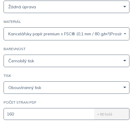
Žádná úprava
MATERIÁL
Kancelářsky papír premium s FSC® (0,1 mm / 80 g/m²)Prosím, zvol
BAREVNOST
Černobílý tisk
TISK
Oboustranný tisk
POČET STRAN PDF
=
80
listů