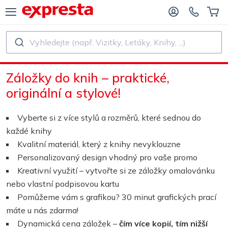
Vyhledejte (např. Vizitky, Letáky, Knihy, ...)
VŠECHNY PRODUKTY
PRO NAKLADATELSTVÍ A AUTORY
Záložky do knih – praktické,
O NAKLADATELSTVÍ
Tisk
originální a stylové!
O SAMOVYDAVATELE
Tisk a vázání
Vyberte si z více stylů a rozměrů, které sednou do
každé knihy
SK KNIH
Samolepky a etikety
Kvalitní materiál, který z knihy nevyklouzne
Personalizovaný design vhodný pro vaše promo
Kreativní využití – vytvořte si ze záložky omalovánku
Kalendáře
nebo vlastní podpisovou kartu
Pomůžeme vám s grafikou? 30 minut grafických prací
Výroba razítek
máte u nás zdarma!
Dynamická cena záložek –
čím více kopií, tím nižší