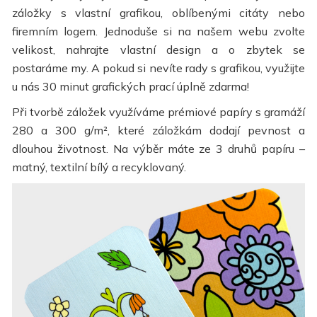
záložky s vlastní grafikou, oblíbenými citáty nebo
firemním logem. Jednoduše si na našem webu zvolte
velikost, nahrajte vlastní design a o zbytek se
postaráme my. A pokud si nevíte rady s grafikou, využijte
u nás 30 minut grafických prací úplně zdarma!
Při tvorbě záložek využíváme prémiové papíry s gramáží
280 a 300 g/m², které záložkám dodají pevnost a
dlouhou životnost. Na výběr máte ze 3 druhů papíru –
matný, textilní bílý a recyklovaný.