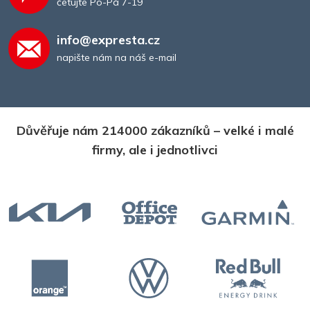
četujte Po-Pá 7-19
info@expresta.cz
napište nám na náš e-mail
Důvěřuje nám 214000 zákazníků – velké i malé
firmy, ale i jednotlivci