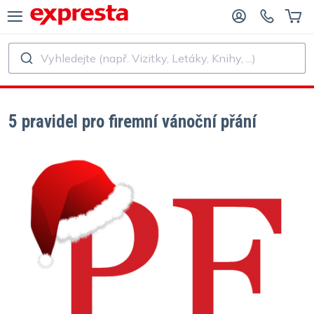
Vyhledejte (např. Vizitky, Letáky, Knihy, ...)
VŠECHNY PRODUKTY
PRO NAKLADATELSTVÍ A AUTORY
O NAKLADATELSTVÍ
Tisk
5 pravidel pro firemní vánoční přání
O SAMOVYDAVATELE
Tisk a vázání
SK KNIH
Samolepky a etikety
Kalendáře
Výroba razítek