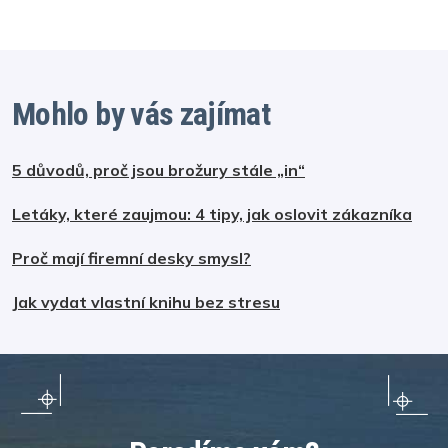
Mohlo by vás zajímat
5 důvodů, proč jsou brožury stále „in“
Letáky, které zaujmou: 4 tipy, jak oslovit zákazníka
Proč mají firemní desky smysl?
Jak vydat vlastní knihu bez stresu