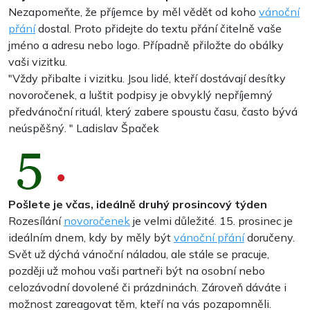
Nezapomeňte, že příjemce by měl vědět od koho
vánoční
přání
dostal. Proto přidejte do textu přání čitelně vaše
jméno a adresu nebo logo. Případně přiložte do obálky
vaši vizitku.
"
Vždy přibalte i vizitku. Jsou lidé, kteří dostávají desítky
novoročenek, a luštit podpisy je obvyklý nepříjemný
předvánoční rituál, který zabere spoustu času, často bývá
neúspěšný
. " Ladislav Špaček
Pošlete je včas, ideálně druhý prosincový týden
Rozesílání
novoročenek
je velmi důležité. 15. prosinec je
ideálním dnem, kdy by měly být
vánoční přání
doručeny.
Svět už dýchá vánoční náladou, ale stále se pracuje,
později už mohou vaši partneři být na osobní nebo
celozávodní dovolené či prázdninách. Zároveň dáváte i
možnost zareagovat těm, kteří na vás pozapomněli.