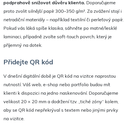
podprahově snižovat důvěru klienta.
Doporučujeme
proto zvolit silnější papír 300–350 g/m². Za zvážení stojí i
netradiční materiály – například textilní či perleťový papír.
Pokud vás láká spíše klasika, sáhněte po matné/lesklé
laminaci, případně zvolte soft-touch povrch, který je
příjemný na dotek.
Přidejte QR kód
V dnešní digitální době je QR kód na vizitce naprostou
nutností. Váš web, e-shop nebo portfolio budou mít
klienti k dispozici na jedno naskenování. Doporučujeme
velikost 20 × 20 mm a dodržení tzv. „tiché zóny“ kolem,
aby se QR kód nepřekrýval s textem nebo jinými prvky
na vizitce.