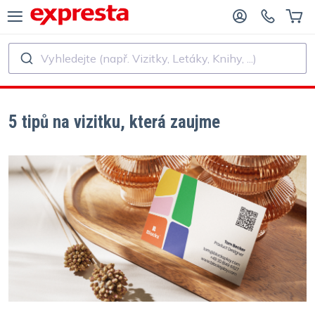
Vyhledejte (např. Vizitky, Letáky, Knihy, ...)
VŠECHNY PRODUKTY
PRO NAKLADATELSTVÍ A AUTORY
O NAKLADATELSTVÍ
Tisk
5 tipů na vizitku, která zaujme
O SAMOVYDAVATELE
Tisk a vázání
SK KNIH
Samolepky a etikety
Kalendáře
Výroba razítek