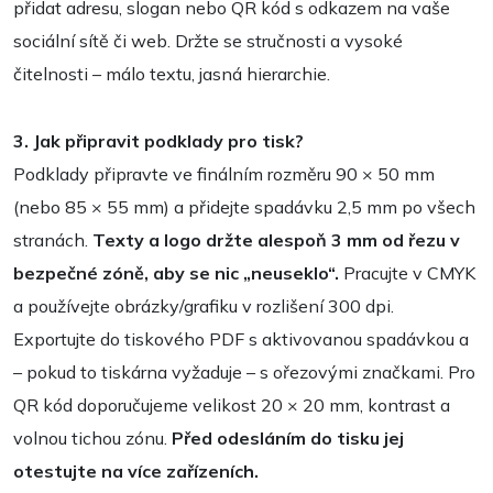
přidat adresu, slogan nebo QR kód s odkazem na vaše
sociální sítě či web. Držte se stručnosti a vysoké
čitelnosti – málo textu, jasná hierarchie.
3. Jak připravit podklady pro tisk?
Podklady připravte ve finálním rozměru 90 × 50 mm
(nebo 85 × 55 mm) a přidejte spadávku 2,5 mm po všech
stranách.
Texty a logo držte alespoň 3 mm od řezu v
bezpečné zóně, aby se nic „neuseklo“.
Pracujte v CMYK
a používejte obrázky/grafiku v rozlišení 300 dpi.
Exportujte do tiskového PDF s aktivovanou spadávkou a
– pokud to tiskárna vyžaduje – s ořezovými značkami. Pro
QR kód doporučujeme velikost 20 × 20 mm, kontrast a
volnou tichou zónu.
Před odesláním do tisku jej
otestujte na více zařízeních.