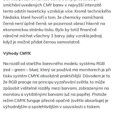
smíchání uvedených CMY barev v nejvyšší intenzitě
tento odstín teoreticky vzniká je více. Kromě technického
hlediska, které hovoří o tom, že chemicky namíchaná
černá není úplně černá, se pozornost obrací hlavně na
ekonomickou stránku tisku. Bylo by totiž finančně
náročné míchat všechny 3 barvy (aby vznikla jedna),
když je možné přidat černou samostatně.
Výhody CMYK
Na rozdíl od staršího barevného modelu, systému RGB
(red – green – blue), který se používá ma monitorech je při
tisku systém CMYK absolutně praktičtější. Důvodem je to,
že RGB pracuje na principu vyzařování světla, to může
způsobit viditelné rozdíly mezi barvami, zobrazenými na
monitoru a vytištěnými barvami (už na papíře). Protože
režim CMYK funguje přesně opačně (světlo absorbuje) je
výhodnějším a spolehlivějším v souvislosti s tiskem.