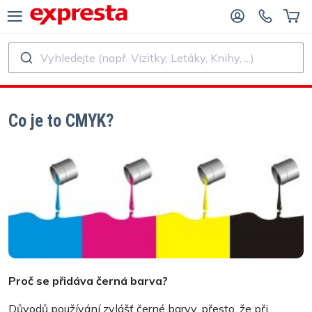
Vyhledejte (např. Vizitky, Letáky, Knihy, ...)
VŠECHNY PRODUKTY
PRO NAKLADATELSTVÍ A AUTORY
O NAKLADATELSTVÍ
Tisk
Co je to CMYK?
O SAMOVYDAVATELE
Tisk a vázání
SK KNIH
Samolepky a etikety
Kalendáře
Výroba razítek
Proč se přidáva černá barva?
Důvodů používání zvlášť černé barvy, přesto, že při