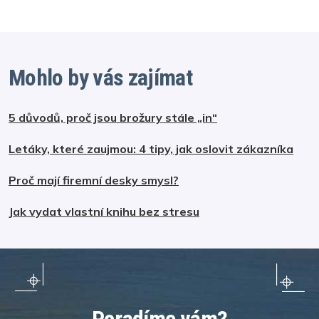
Mohlo by vás zajímat
5 důvodů, proč jsou brožury stále „in“
Letáky, které zaujmou: 4 tipy, jak oslovit zákazníka
Proč mají firemní desky smysl?
Jak vydat vlastní knihu bez stresu
Poradíme vám?