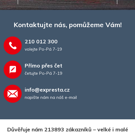
Kontaktujte nás, pomůžeme Vám!
210 012 300
volejte Po-Pá 7-19
Přímo přes čet
četujte Po-Pá 7-19
info@expresta.cz
napište nám na náš e-mail
Důvěřuje nám 213893 zákazníků – velké i malé