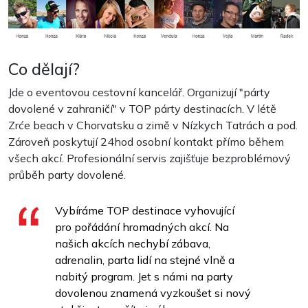
Co dělají?
Jde o eventovou cestovní kancelář. Organizují "párty
dovolené v zahraničí" v TOP párty destinacích. V létě
Zrće beach v Chorvatsku a zimě v Nízkych Tatrách a pod.
Zároveň poskytují 24hod osobní kontakt přímo během
všech akcí. Profesionální servis zajišťuje bezproblémový
průběh party dovolené.
Vybíráme TOP destinace vyhovující
pro pořádání hromadných akcí. Na
našich akcích nechybí zábava,
adrenalin, parta lidí na stejné vlně a
nabitý program. Jet s námi na party
dovolenou znamená vyzkoušet si nový