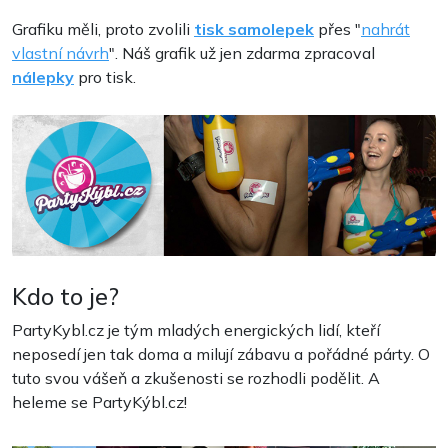
Grafiku měli, proto zvolili
tisk samolepek
přes "
nahrát
vlastní návrh
". Náš grafik už jen zdarma zpracoval
nálepky
pro tisk.
Kdo to je?
PartyKybl.cz je tým mladých energických lidí, kteří
neposedí jen tak doma a milují zábavu a pořádné párty. O
tuto svou vášeň a zkušenosti se rozhodli podělit. A
heleme se PartyKýbl.cz!