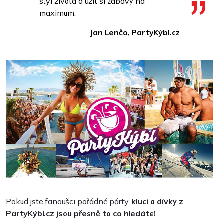
styl života a užít si zábavy na
maximum.
Jan Lenčo, PartyKýbl.cz
Pokud jste fanoušci pořádné párty,
kluci a dívky z
PartyKýbl.cz jsou přesně to co hledáte!