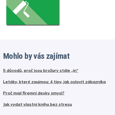
Mohlo by vás zajímat
5 důvodů, proč jsou brožury stále „in“
Letáky, které zaujmou: 4 tipy, jak oslovit zákazníka
Proč mají firemní desky smysl?
Jak vydat vlastní knihu bez stresu