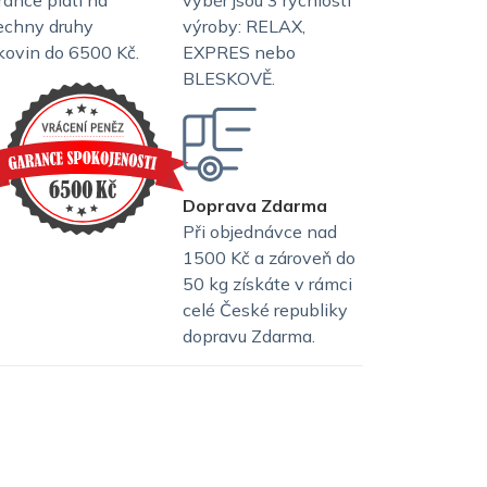
rance platí na
výběr jsou 3 rychlosti
echny druhy
výroby: RELAX,
skovin do 6500 Kč.
EXPRES nebo
BLESKOVĚ.
Doprava Zdarma
Při objednávce nad
1500 Kč a zároveň do
50 kg získáte v rámci
celé České republiky
dopravu Zdarma.