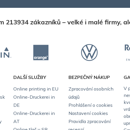
 213934 zákazníků – velké i malé firmy, ale 
DALŠÍ SLUŽBY
BEZPEČNÝ NÁKUP
GA
V 
Online printing in EU
Zpracování osobních
ne
isk
Online-Druckerei in
údajů
kv
DE
Prohlášení o cookies
vr
Online-Druckerei in
Nastavení cookies
ob
y
AT
Pravidla zpracování
up
Online tlač v SR
recenzí