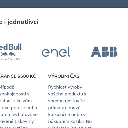
i jednotlivci
RANCE 6500 KČ
VÝROBNÍ ČAS
případě
Rychlost výroby
spokojenosti s
vašeho produktu si
alitou tisku vám
snadno nastavíte
átíme peníze nebo
přímo v cenové
ratem vyhotovíme
kalkulačce nebo v
ravené tiskoviny.
nákupním košíku. Na