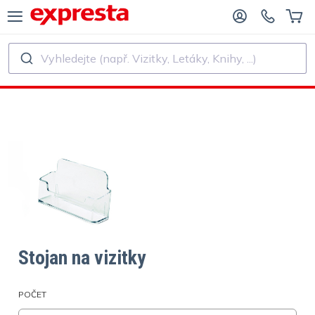
Vyhledejte (např. Vizitky, Letáky, Knihy, ...)
VŠECHNY PRODUKTY
PRO NAKLADATELSTVÍ A AUTORY
O NAKLADATELSTVÍ
Tisk
O SAMOVYDAVATELE
Tisk a vázání
SK KNIH
Samolepky a etikety
Kalendáře
Stojan na vizitky
Výroba razítek
POČET