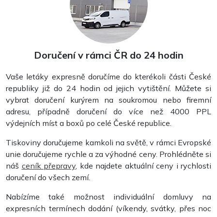
Razítka
Doručení v rámci ČR do 24 hodin
Vaše letáky expresně doručíme do kterékoli části České
republiky již do 24 hodin od jejich vytištění. Můžete si
vybrat doručení kurýrem na soukromou nebo firemní
adresu, případně doručení do více než 4000 PPL
výdejních míst a boxů po celé České republice.
Tiskoviny doručujeme kamkoli na světě, v rámci Evropské
unie doručujeme rychle a za výhodné ceny. Prohlédněte si
náš
ceník přepravy
, kde najdete aktuální ceny i rychlosti
doručení do všech zemí.
Nabízíme také možnost individuální domluvy na
Samolepky
expresních termínech dodání (víkendy, svátky, přes noc