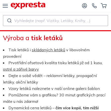
Vyhledejte (např. Vizitky, Letáky, Knihy, ...)
VŠECHNY PRODUKTY
PRO NAKLADATELSTVÍ A AUTORY
Výroba a
tisk letáků
O NAKLADATELSTVÍ
Tisk
Tisk letáků i
skládaných letáků
v libovolném
O SAMOVYDAVATELE
Tisk a vázání
provedení
Prvotřídní ofsetová kvalita tisku letáků již od 1 kusu,
SK KNIH
Samolepky a etikety
ostré a zářivé barvy
Dejte o sobě vědět – reklamní letáky, propagační
letáky, akční letáky
Kalendáře
Vzory letáků naleznete v naší online galerii šablon
Pomůžeme vám s grafikou? 30 minut grafických prací
Výroba razítek
máte u nás zdarma!
Dynamická cena letáků –
čím více kopií, tím nižší