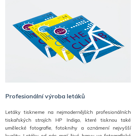
Profesionální výroba letáků
Letáky tiskneme na nejmodernějších profesionálních
tiskařských strojích HP Indigo, které tisknou také
umělecké fotografie, fotoknihy a oznámení nejvyšší
kvality. Letáky od nás mají živé barvy ve fotografické