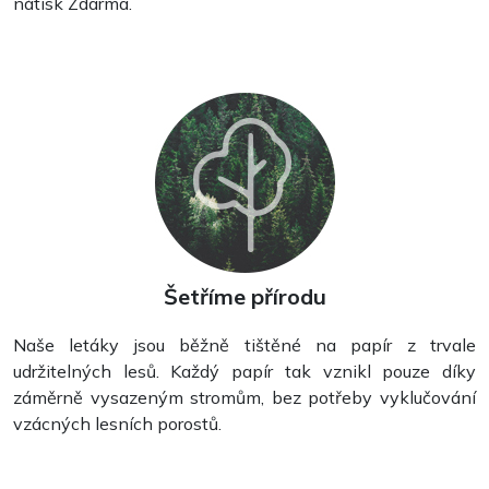
nátisk Zdarma.
Kapesní kalendáře
Šetříme přírodu
Naše letáky jsou běžně tištěné na papír z trvale
udržitelných lesů. Každý papír tak vznikl pouze díky
záměrně vysazeným stromům, bez potřeby vyklučování
vzácných lesních porostů.