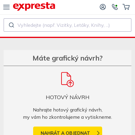
Vyhledejte (např. Vizitky, Letáky, Knihy, ...)
VŠECHNY PRODUKTY
PRO NAKLADATELSTVÍ A AUTORY
O NAKLADATELSTVÍ
Tisk
Máte grafický návrh?
O SAMOVYDAVATELE
Tisk a vázání
SK KNIH
Samolepky a etikety
HOTOVÝ NÁVRH
Kalendáře
Nahrajte hotový grafický návrh,
my vám ho zkontrolujeme a vytiskneme.
Výroba razítek
NAHRÁT A OBJEDNAT