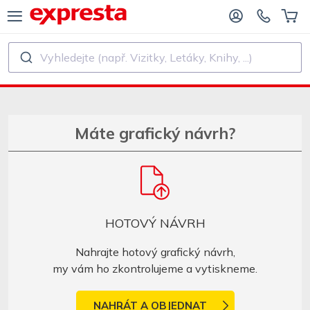
Vyhledejte (např. Vizitky, Letáky, Knihy, ...)
VŠECHNY PRODUKTY
PRO NAKLADATELSTVÍ A AUTORY
O NAKLADATELSTVÍ
Tisk
Máte grafický návrh?
O SAMOVYDAVATELE
Tisk a vázání
SK KNIH
Samolepky a etikety
HOTOVÝ NÁVRH
Kalendáře
Nahrajte hotový grafický návrh,
my vám ho zkontrolujeme a vytiskneme.
Výroba razítek
NAHRÁT A OBJEDNAT