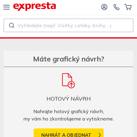
Vyhledejte (např. Vizitky, Letáky, Knihy, ...)
VŠECHNY PRODUKTY
PRO NAKLADATELSTVÍ A AUTORY
O NAKLADATELSTVÍ
Tisk
Máte grafický návrh?
O SAMOVYDAVATELE
Tisk a vázání
SK KNIH
Samolepky a etikety
HOTOVÝ NÁVRH
Kalendáře
Nahrajte hotový grafický návrh,
my vám ho zkontrolujeme a vytiskneme.
Výroba razítek
NAHRÁT A OBJEDNAT