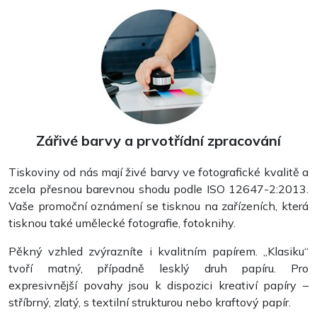
Zářivé barvy a prvotřídní zpracování
Tiskoviny od nás mají živé barvy ve fotografické kvalitě a
zcela přesnou barevnou shodu podle ISO 12647-2:2013.
Vaše promoční oznámení se tisknou na zařízeních, která
tisknou také umělecké fotografie, fotoknihy.
Pěkný vzhled zvýrazníte i kvalitním papírem. „Klasiku“
tvoří matný, případně lesklý druh papíru. Pro
expresivnější povahy jsou k dispozici kreativí papíry –
stříbrný, zlatý, s textilní strukturou nebo kraftový papír.