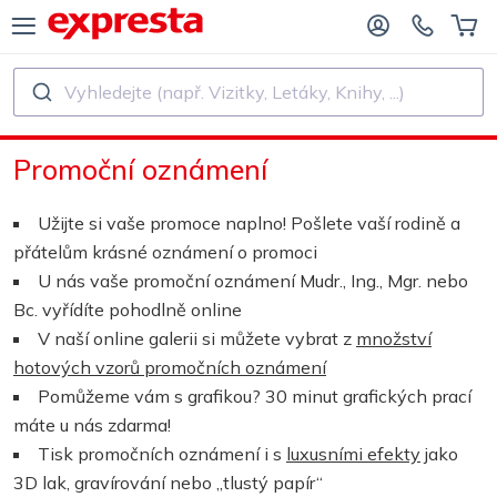
Vyhledejte (např. Vizitky, Letáky, Knihy, ...)
VŠECHNY PRODUKTY
PRO NAKLADATELSTVÍ A AUTORY
Promoční oznámení
O NAKLADATELSTVÍ
Tisk
Užijte si vaše promoce naplno! Pošlete vaší rodině a
O SAMOVYDAVATELE
Tisk a vázání
přátelům krásné oznámení o promoci
U nás vaše promoční oznámení Mudr., Ing., Mgr. nebo
SK KNIH
Samolepky a etikety
Bc. vyřídíte pohodlně online
V naší online galerii si můžete vybrat z
množství
hotových vzorů promočních oznámení
Kalendáře
Pomůžeme vám s grafikou? 30 minut grafických prací
máte u nás zdarma!
Výroba razítek
Tisk promočních oznámení i s
luxusními efekty
jako
3D lak, gravírování nebo „tlustý papír“