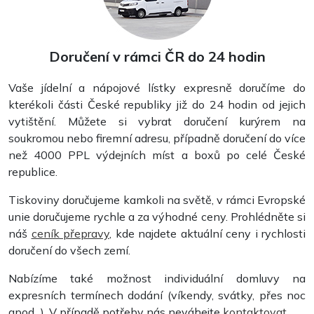
Doručení v rámci ČR do 24 hodin
Vaše jídelní a nápojové lístky expresně doručíme do
kterékoli části České republiky již do 24 hodin od jejich
vytištění. Můžete si vybrat doručení kurýrem na
soukromou nebo firemní adresu, případně doručení do více
než 4000 PPL výdejních míst a boxů po celé České
republice.
Tiskoviny doručujeme kamkoli na světě, v rámci Evropské
unie doručujeme rychle a za výhodné ceny. Prohlédněte si
náš
ceník přepravy
, kde najdete aktuální ceny i rychlosti
doručení do všech zemí.
Nabízíme také možnost individuální domluvy na
expresních termínech dodání (víkendy, svátky, přes noc
apod...). V případě potřeby nás neváhejte
kontaktovat
.