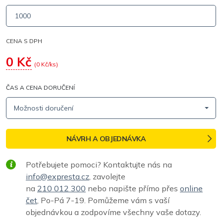
CENA S DPH
0
Kč
(
0
Kč/ks)
ČAS A CENA DORUČENÍ
Možnosti doručení
NÁVRH A OBJEDNÁVKA
Potřebujete pomoci? Kontaktujte nás na
info@expresta.cz
, zavolejte
na
210 012 300
nebo napište přímo přes
online
čet
, Po-Pá 7-19. Pomůžeme vám s vaší
objednávkou a zodpovíme všechny vaše dotazy.