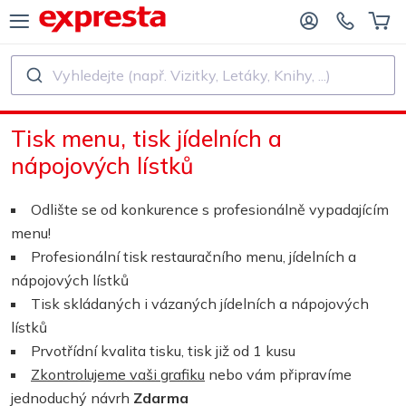
Vyhledejte (např. Vizitky, Letáky, Knihy, ...)
VŠECHNY PRODUKTY
PRO NAKLADATELSTVÍ A AUTORY
Tisk menu, tisk jídelních a
O NAKLADATELSTVÍ
Tisk
nápojových lístků
O SAMOVYDAVATELE
Tisk a vázání
Odlište se od konkurence s profesionálně vypadajícím
menu!
SK KNIH
Samolepky a etikety
Profesionální tisk restauračního menu, jídelních a
nápojových lístků
Tisk skládaných i vázaných jídelních a nápojových
Kalendáře
lístků
Prvotřídní kvalita tisku, tisk již od 1 kusu
Výroba razítek
Zkontrolujeme vaši grafiku
nebo vám připravíme
jednoduchý návrh
Zdarma