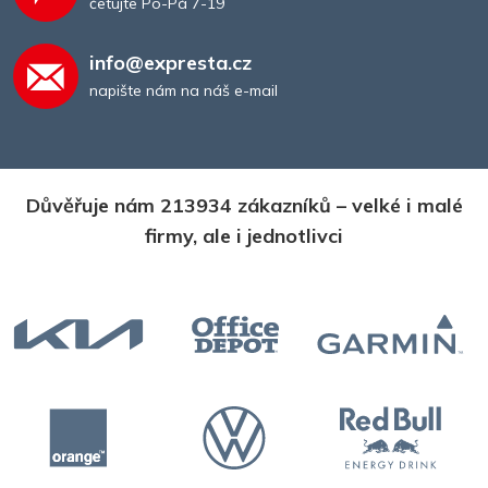
četujte Po-Pá 7-19
info@expresta.cz
napište nám na náš e-mail
Důvěřuje nám 213934 zákazníků – velké i malé
firmy, ale i jednotlivci