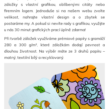
záložky s vlastní grafikou, oblíbenými citáty nebo
firemním logem. Jednoduše si na našem webu zvolte
velikost, nahrajte vlastní design a o zbytek se
postaráme my. A pokud si nevíte rady s grafikou, využijte
u nás 30 minut grafických prací úplně zdarma!
Při tvorbě záložek využíváme prémiové papíry s gramáží
280 a 300 g/m², které záložkám dodají pevnost a
dlouhou životnost. Na výběr máte ze 3 druhů papíru –
matný, textilní bílý a recyklovaný.