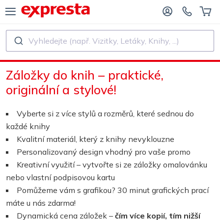
Vyhledejte (např. Vizitky, Letáky, Knihy, ...)
VŠECHNY PRODUKTY
PRO NAKLADATELSTVÍ A AUTORY
Záložky do knih – praktické,
O NAKLADATELSTVÍ
Tisk
originální a stylové!
O SAMOVYDAVATELE
Tisk a vázání
Vyberte si z více stylů a rozměrů, které sednou do
každé knihy
SK KNIH
Samolepky a etikety
Kvalitní materiál, který z knihy nevyklouzne
Personalizovaný design vhodný pro vaše promo
Kreativní využití – vytvořte si ze záložky omalovánku
Kalendáře
nebo vlastní podpisovou kartu
Pomůžeme vám s grafikou? 30 minut grafických prací
Výroba razítek
máte u nás zdarma!
Dynamická cena záložek –
čím více kopií, tím nižší